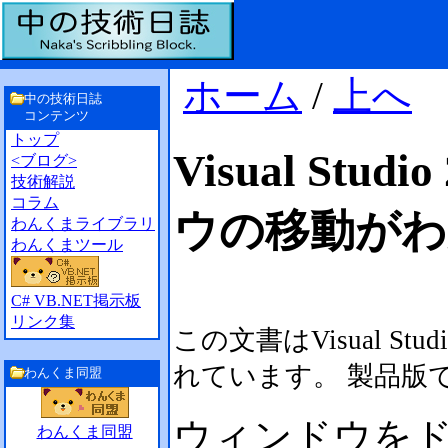
ホーム
/
上へ
中の技術日誌
コンテンツ
トップ
Visual St
<ブログ>
技術解説
コラム
ウの移動がわ
わんくまライブラリ
わんくまツール
C# VB.NET掲示板
リンク集
この文書はVisual Studi
れています。 製品版
わんくま同盟
ウィンドウを
わんくま同盟