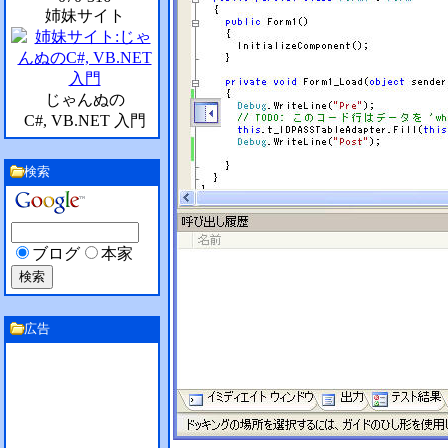
姉妹サイト
じゃんぬの
C#, VB.NET 入門
検索
ブログ
本家
広告