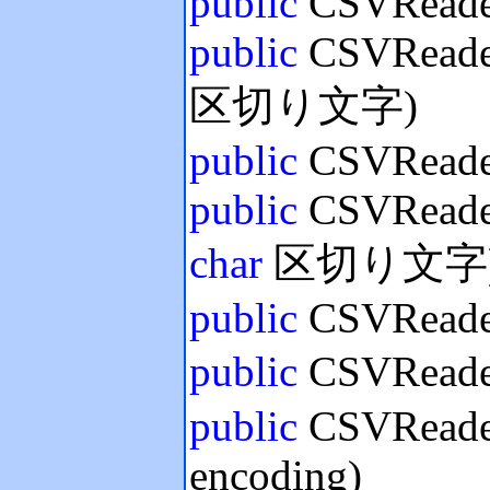
public
CSVReader
public
CSVReader
区切り文字)
public
CSVReader
public
CSVReader
char
区切り文字
public
CSVReade
public
CSVReade
public
CSVReade
encoding)