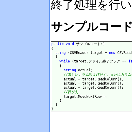
終了処理を行
サンプルコー
public
void
 サンプルコード()

{

using
 (CSVReader target = 
new
 CSVRead
  {

while
 (target.ファイル終了フラグ == 
f
    {

string
 actual;

//ほしいカラム数よびだす。またはカラ
      actual = target.ReadColumn();

      actual = target.ReadColumn();

      actual = target.ReadColumn();

//行がえ
      target.MoveNextRow();

    }

  }

}