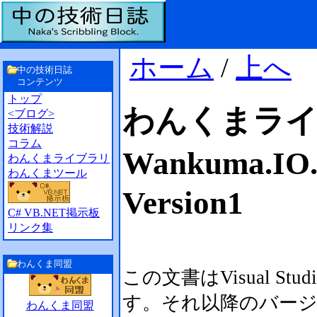
ホーム
/
上へ
中の技術日誌
コンテンツ
トップ
わんくまラ
<ブログ>
技術解説
コラム
Wankuma.I
わんくまライブラリ
わんくまツール
Version1
C# VB.NET掲示板
リンク集
わんくま同盟
この文書はVisual Stu
す。それ以降のバー
わんくま同盟