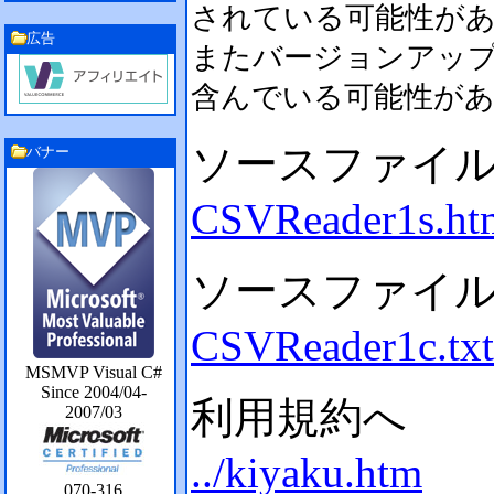
されている可能性が
広告
またバージョンアッ
含んでいる可能性が
ソースファイ
バナー
CSVReader1s.ht
ソースファイ
CSVReader1c.txt
MSMVP Visual C#
Since 2004/04-
利用規約へ
2007/03
../kiyaku.htm
070-316