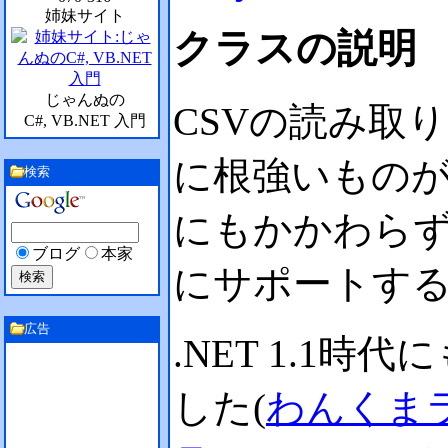
姉妹サイト
クラスの説明
じゃんぬの
CSVの読み取
C#, VB.NET 入門
に根強いもの
検索
にもかかわらず
ブログ
本家
にサポートす
広告
.NET 1.1
した(
わんくまライ