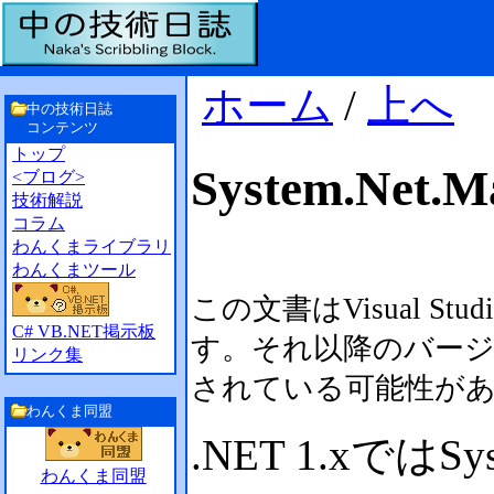
ホーム
/
上へ
中の技術日誌
コンテンツ
トップ
System.Net
<ブログ>
技術解説
コラム
わんくまライブラリ
わんくまツール
この文書はVisual Stu
C# VB.NET掲示板
す。それ以降のバー
リンク集
されている可能性が
わんくま同盟
.NET 1.xではS
わんくま同盟