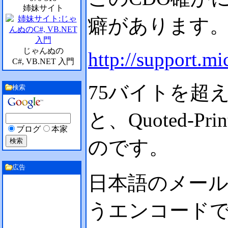
姉妹サイト
癖があります
じゃんぬの
http://support.m
C#, VB.NET 入門
75バイトを超
検索
と、Quoted-P
ブログ
本家
のです。
広告
日本語のメールメ
うエンコード