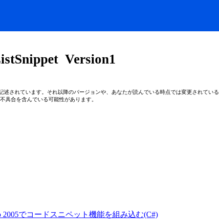
ippet Version1
0)Beta2をベースに記述されています。それ以降のバージョンや、あなたが読んでいる時点では変更され
不具合を含んでいる可能性があります。
tudio 2005でコードスニペット機能を組み込む(C#)