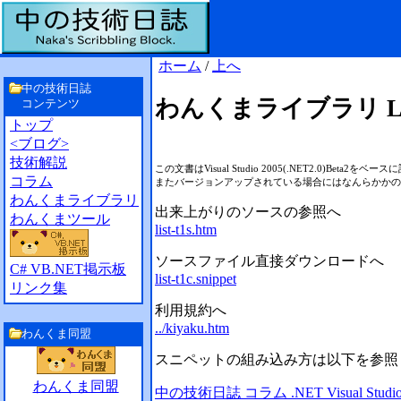
ホーム
/
上へ
中の技術日誌
わんくまライブラリ ListSn
コンテンツ
トップ
<ブログ>
技術解説
この文書はVisual Studio 2005(.NET2.
コラム
またバージョンアップされている場合にはなんらかかの
わんくまライブラリ
出来上がりのソースの参照へ
わんくまツール
list-t1s.htm
ソースファイル直接ダウンロードへ
C# VB.NET掲示板
list-t1c.snippet
リンク集
利用規約へ
../kiyaku.htm
わんくま同盟
スニペットの組み込み方は以下を参照
わんくま同盟
中の技術日誌 コラム .NET Visual S