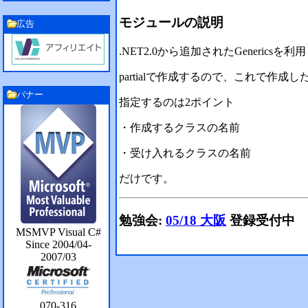
モジュールの説明
広告
.NET2.0から追加されたGenerics
partialで作成するので、これで
バナー
指定するのは2ポイント
・作成するクラスの名前
・受け入れるクラスの名前
だけです。
勉強会:
05/18 大阪
登録受付中
MSMVP Visual C#
Since 2004/04-
2007/03
070-316