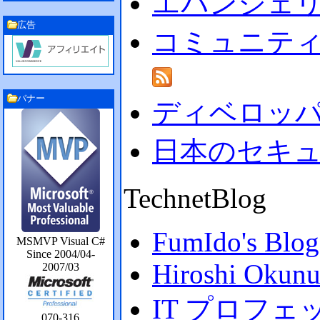
エバンジェリス
広告
コミュニティ
バナー
ディベロッ
日本のセキュリ
TechnetBlog
FumIdo's Blog
MSMVP Visual C#
Since 2004/04-
Hiroshi Okunus
2007/03
IT プロフ
070-316