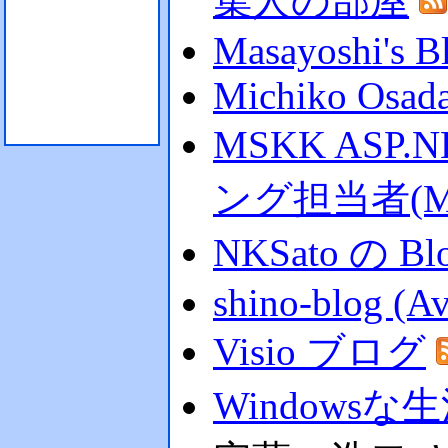
集人の部屋
Masayoshi's B
Michiko Osada
MSKK AS
ング担当者(Masa
NKSato の Bl
shino-blog (Av
Visio ブログ
Windowsな