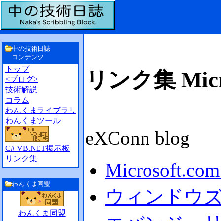
中の技術日誌
コンテンツ
トップ
リンク集 Micro
<ブログ>
技術解説
コラム
わんくまライブラリ
わんくまツール
eXConn blog
C# VB.NET掲示板
リンク集
Microsoft.c
わんくま同盟
ウィンドウ
わんくま同盟