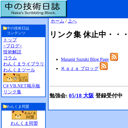
ホーム
/
上へ
中の技術日誌
リンク集 休止中・・
コンテンツ
トップ
<ブログ>
技術解説
コラム
Masami Suzuki Blog Page
わんくまライブラリ
Ｋａｚａ ブロッグ
わんくまツール
C# VB.NET掲示板
リンク集
勉強会:
05/18 大阪
登録受付中
わんくま同盟
わんくま同盟