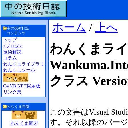
ホーム
/
上へ
中の技術日誌
コンテンツ
トップ
わんくまラ
<ブログ>
技術解説
コラム
Wankuma.Int
わんくまライブラリ
わんくまツール
クラス Versio
C# VB.NET掲示板
リンク集
わんくま同盟
この文書はVisual Stu
す。それ以降のバー
わんくま同盟