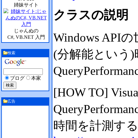
姉妹サイト
クラスの説明
じゃんぬの
Windows 
C#, VB.NET 入門
(分解能という
検索
QueryPerform
ブログ
本家
[HOW TO] Visu
広告
QueryPerfor
時間を計測す