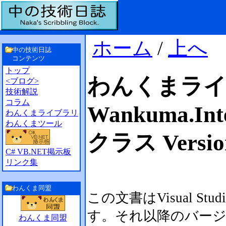
ホーム
/
上へ
中の技術日誌
コンテンツ
トップ
わんくまラ
<ブログ>
技術解説
コラム
Wankuma.Inte
わんくまライブラリ
わんくまツール
クラス Versio
C# VB.NET掲示板
リンク集
わんくま同盟
この文書はVisual Stu
す。それ以降のバー
わんくま同盟