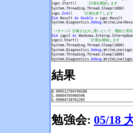
iqpc.Start()     
'計測を開始します
System.Threading.Thread.Sleep(1000)    
iqpc.
End
()     
'計測を終了します
Dim
 Result 
As
Double
 = iqpc.Result

System.Diagnostics.
Debug
.WriteLine(Resu
'パターン2 正確さは少し置いといて、開始と現
Dim
 iqpc2 
As
 Wankuma.Interop.InteropQue
iqpc2.Start()     
'計測を開始します
System.Threading.Thread.Sleep(1000)    
System.Diagnostics.
Debug
.WriteLine(iqpc
System.Threading.Thread.Sleep(1000)    
System.Diagnostics.
Debug
結果
0.999512704749288

1.00004705966596

勉強会:
05/18