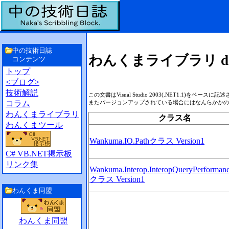
中の技術日誌
わんくまライブラリ dotN
コンテンツ
トップ
<ブログ>
技術解説
この文書はVisual Studio 2003(.NET1.
またバージョンアップされている場合にはなんらかかの
コラム
わんくまライブラリ
クラス名
わんくまツール
Wankuma.IO.Pathクラス Version1
C# VB.NET掲示板
リンク集
Wankuma.Interop.InteropQueryPerforman
クラス Version1
わんくま同盟
わんくま同盟