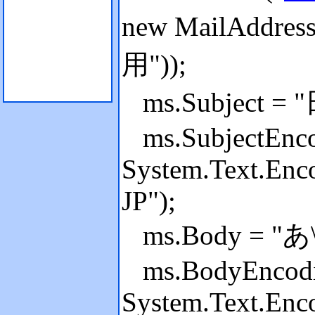
new MailAddress
用"));
ms.Subject
ms.SubjectEnco
System.Text.Enc
JP");
ms.Body = "あ\
ms.BodyEncodi
System.Text.Enc