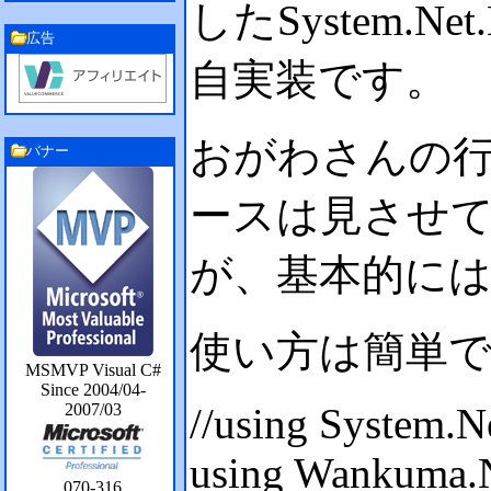
したSystem.
広告
自実装です。
おがわさんの
バナー
ースは見させ
が、基本的に
使い方は簡単
MSMVP Visual C#
Since 2004/04-
//using System.N
2007/03
using Wankuma.N
070-316