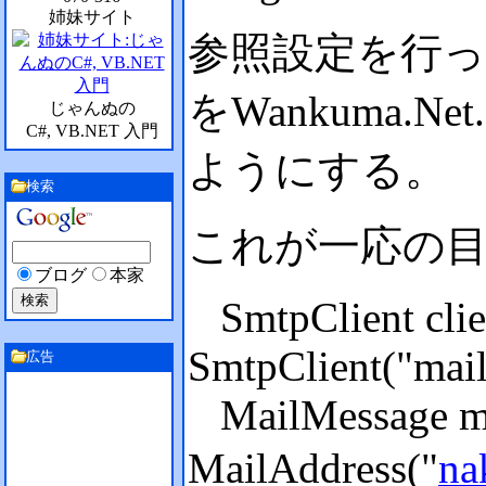
姉妹サイト
参照設定を行ったら、
をWankuma.
じゃんぬの
C#, VB.NET 入門
ようにする。
検索
これが一応の
ブログ
本家
SmtpClient clie
SmtpClient("mai
広告
MailMessage ms
MailAddress("
n