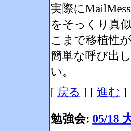
実際にMailMes
をそっくり真
こまで移植性
簡単な呼び出
い。
[
戻る
]
[
進む
]
勉強会:
05/18