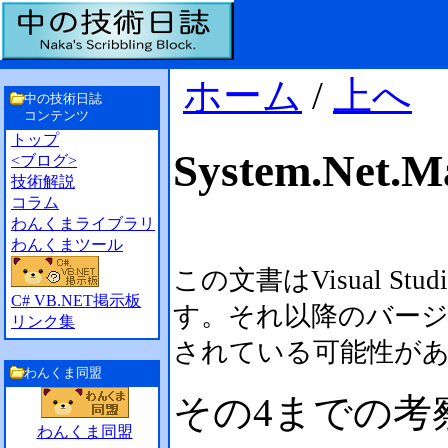
ホーム
/
上へ
中の技術日誌
コンテンツ
トップ
System.Net
<ブログ>
技術解説
コラム
わんくまライブラリ
わんくまツール
この文書はVisual Stu
C# VB.NET掲示板
す。それ以降のバー
リンク集
されている可能性が
わんくま同盟
その4までの考
わんくま同盟